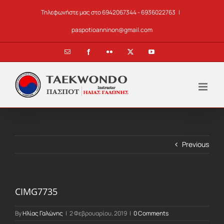
Skip
Τηλεφωνήστε μας στο 6942067344 - 6936022763
|
to
content
paspotioanninon@gmail.com
Email
Facebook
Flickr
X
YouTube
Previous
CIMG7735
By
Ηλίας Γαλώνης
|
2 Φεβρουαρίου, 2019
|
0 Comments