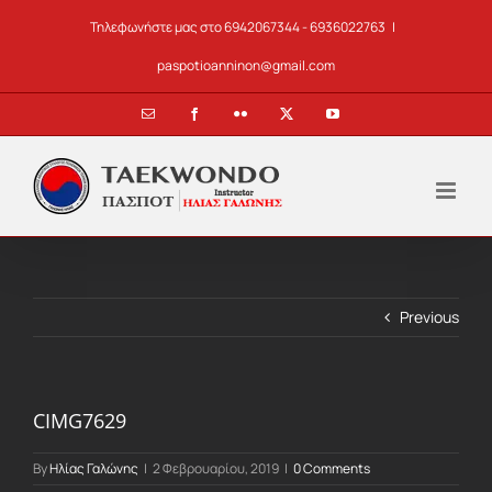
Skip
Τηλεφωνήστε μας στο 6942067344 - 6936022763
|
to
content
paspotioanninon@gmail.com
Email
Facebook
Flickr
X
YouTube
Previous
CIMG7629
By
Ηλίας Γαλώνης
|
2 Φεβρουαρίου, 2019
|
0 Comments