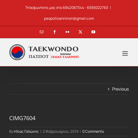
Skip
Τηλεφωνήστε μας στο 6942067344 - 6936022763
|
to
content
paspotioanninon@gmail.com
Email
Facebook
Flickr
X
YouTube
Previous
CIMG7604
By
Ηλίας Γαλώνης
|
2 Φεβρουαρίου, 2019
|
0 Comments