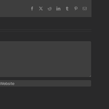
Facebook
X
Reddit
LinkedIn
Tumblr
Pinterest
Email