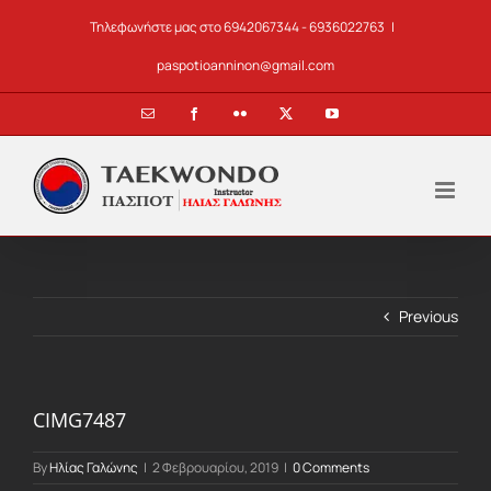
Skip
Τηλεφωνήστε μας στο 6942067344 - 6936022763
|
to
content
paspotioanninon@gmail.com
Email
Facebook
Flickr
X
YouTube
Previous
CIMG7487
By
Ηλίας Γαλώνης
|
2 Φεβρουαρίου, 2019
|
0 Comments