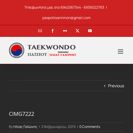
Skip
Τηλεφωνήστε μας στο 6942067344 - 6936022763
|
to
content
paspotioanninon@gmail.com
Email
Facebook
Flickr
X
YouTube
Previous
CIMG7222
By
Ηλίας Γαλώνης
|
2 Φεβρουαρίου, 2019
|
0 Comments