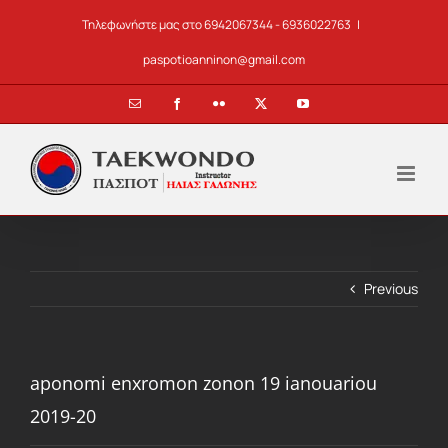
Skip
Τηλεφωνήστε μας στο 6942067344 - 6936022763
|
to
content
paspotioanninon@gmail.com
Email
Facebook
Flickr
X
YouTube
Previous
aponomi enxromon zonon 19 ianouariou
2019-20