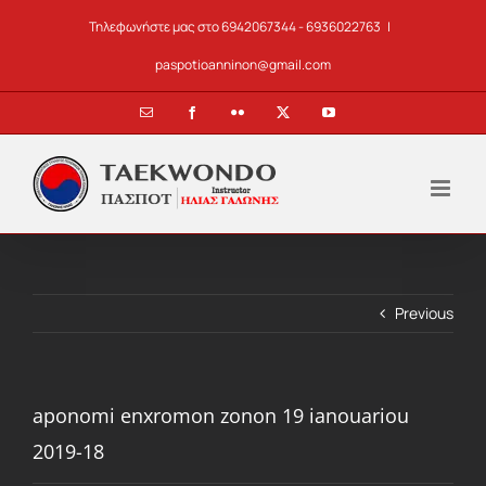
Skip
Τηλεφωνήστε μας στο 6942067344 - 6936022763
|
to
content
paspotioanninon@gmail.com
Email
Facebook
Flickr
X
YouTube
Previous
aponomi enxromon zonon 19 ianouariou
2019-18