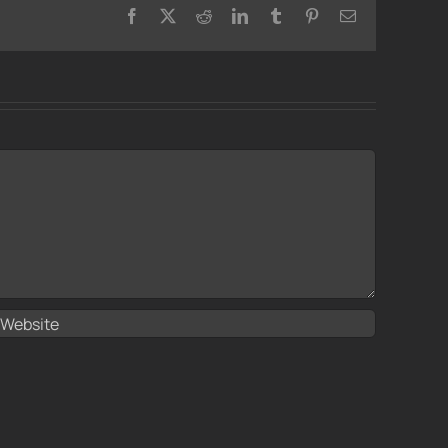
Facebook
X
Reddit
LinkedIn
Tumblr
Pinterest
Email