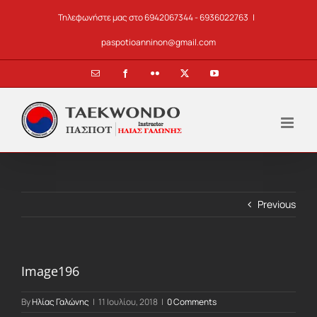
Skip
Τηλεφωνήστε μας στο 6942067344 - 6936022763
|
to
content
paspotioanninon@gmail.com
Email
Facebook
Flickr
X
YouTube
Previous
Image196
By
Ηλίας Γαλώνης
|
11 Ιουλίου, 2018
|
0 Comments