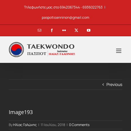
Skip
Τηλεφωνήστε μας στο 6942067344 - 6936022763
|
to
content
paspotioanninon@gmail.com
Email
Facebook
Flickr
X
YouTube
Previous
Image193
By
Ηλίας Γαλώνης
|
11 Ιουλίου, 2018
|
0 Comments