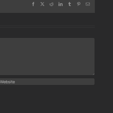
Facebook
X
Reddit
LinkedIn
Tumblr
Pinterest
Email