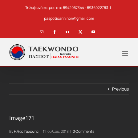
Skip
Τηλεφωνήστε μας στο 6942067344 - 6936022763
|
to
content
paspotioanninon@gmail.com
Email
Facebook
Flickr
X
YouTube
Previous
Image171
By
Ηλίας Γαλώνης
|
11 Ιουλίου, 2018
|
0 Comments