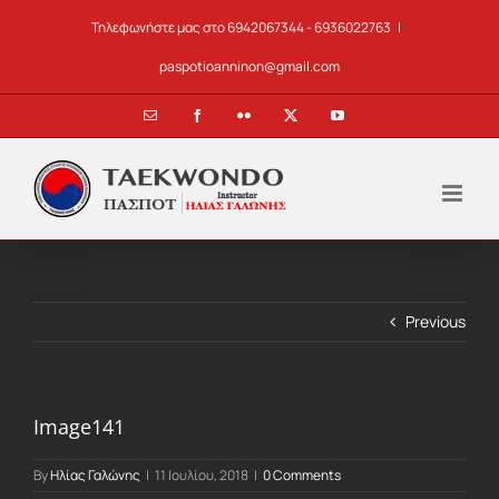
Skip
Τηλεφωνήστε μας στο 6942067344 - 6936022763
|
to
content
paspotioanninon@gmail.com
Email
Facebook
Flickr
X
YouTube
Previous
Image141
By
Ηλίας Γαλώνης
|
11 Ιουλίου, 2018
|
0 Comments