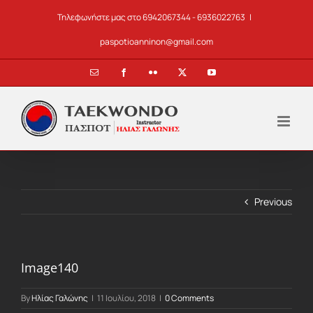
Skip
Τηλεφωνήστε μας στο 6942067344 - 6936022763
|
to
content
paspotioanninon@gmail.com
Email
Facebook
Flickr
X
YouTube
Previous
Image140
By
Ηλίας Γαλώνης
|
11 Ιουλίου, 2018
|
0 Comments