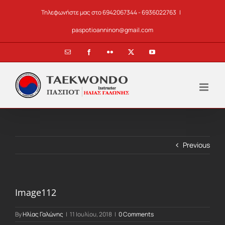
Skip
Τηλεφωνήστε μας στο 6942067344 - 6936022763
|
to
content
paspotioanninon@gmail.com
Email
Facebook
Flickr
X
YouTube
Previous
Image112
By
Ηλίας Γαλώνης
|
11 Ιουλίου, 2018
|
0 Comments