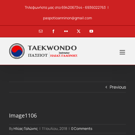
Skip
Τηλεφωνήστε μας στο 6942067344 - 6936022763
|
to
content
paspotioanninon@gmail.com
Email
Facebook
Flickr
X
YouTube
Previous
Image1106
By
Ηλίας Γαλώνης
|
11 Ιουλίου, 2018
|
0 Comments