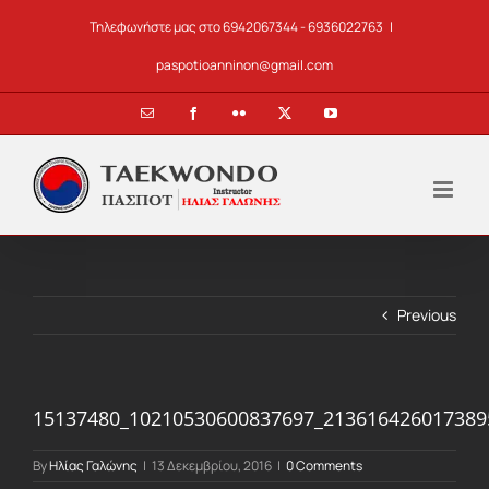
Skip
Τηλεφωνήστε μας στο 6942067344 - 6936022763
|
to
content
paspotioanninon@gmail.com
Email
Facebook
Flickr
X
YouTube
Previous
15137480_10210530600837697_213616426017389
By
Ηλίας Γαλώνης
|
13 Δεκεμβρίου, 2016
|
0 Comments