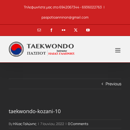
Skip
Τηλεφωνήστε μας στο 6942067344 - 6936022763
|
to
content
paspotioanninon@gmail.com
Email
Facebook
Flickr
X
YouTube
Previous
taekwondo-kozani-10
By
Ηλίας Γαλώνης
|
7 Ιουνίου, 2022
|
0 Comments