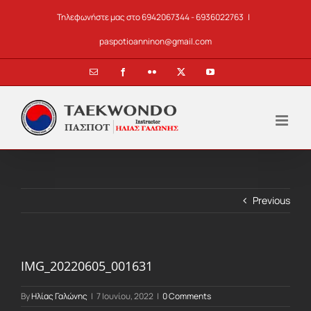
Skip
Τηλεφωνήστε μας στο 6942067344 - 6936022763
|
to
content
paspotioanninon@gmail.com
Email
Facebook
Flickr
X
YouTube
Previous
IMG_20220605_001631
By
Ηλίας Γαλώνης
|
7 Ιουνίου, 2022
|
0 Comments