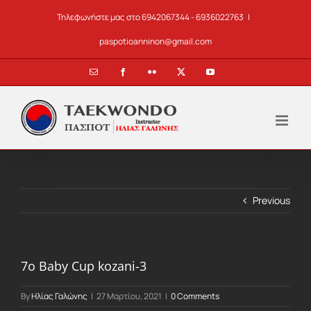
Skip
Τηλεφωνήστε μας στο 6942067344 - 6936022763
|
to
content
paspotioanninon@gmail.com
Email
Facebook
Flickr
X
YouTube
Previous
7o Baby Cup kozani-3
By
Ηλίας Γαλώνης
|
27 Μαρτίου, 2021
|
0 Comments