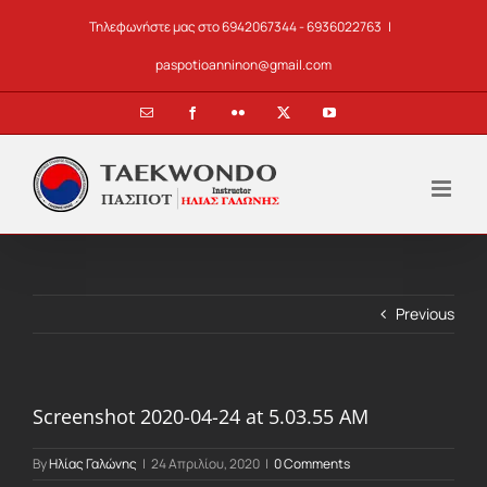
Skip
Τηλεφωνήστε μας στο 6942067344 - 6936022763
|
to
content
paspotioanninon@gmail.com
Email
Facebook
Flickr
X
YouTube
Previous
Screenshot 2020-04-24 at 5.03.55 AM
By
Ηλίας Γαλώνης
|
24 Απριλίου, 2020
|
0 Comments