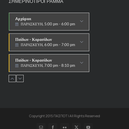
ΣΗΜΕΡΙΝΟ ΠΡΟΓΡΑΜΜΑ
Aρχάριοι
ΠΑΡΑΣΚΕΥΗ, 5:00 pm - 6:00 pm
ΠΑΡΑΔΟΣΙΑΚΟ
Παίδων - Κορασίδων
ΠΑΡΑΣΚΕΥΗ, 6:00 pm - 7:00 pm
ΠΑΡΑΔΟΣΙΑΚΟ
Παίδων - Κορασίδων
ΠΑΡΑΣΚΕΥΗ, 7:00 pm - 8:10 pm
ΑΓΩΝΙΣΤΙΚΟ
Εφήβων - Νεανίδων
ΠΑΡΑΣΚΕΥΗ, 8:10 pm - 9:30 pm
ΑΓΩΝΙΣΤΙΚΟ
Ανδρών - Γυναικών
ΠΑΡΑΣΚΕΥΗ, 8:15 pm - 9:30 pm
ΑΓΩΝΙΣΤΙΚΟ
Copyright 2015 ΠΑΣΠΟΤ | All Rights Reserved
Email
Facebook
Flickr
X
YouTube