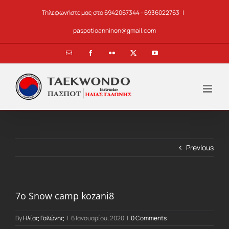
Skip
Τηλεφωνήστε μας στο 6942067344 - 6936022763
|
to
content
paspotioanninon@gmail.com
Email
Facebook
Flickr
X
YouTube
Previous
7ο Snow camp kozani8
By
Ηλίας Γαλώνης
|
6 Ιανουαρίου, 2020
|
0 Comments