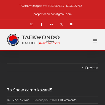
Skip
Τηλεφωνήστε μας στο 6942067344 - 6936022763
|
to
content
paspotioanninon@gmail.com
Email
Facebook
Flickr
X
YouTube
Previous
7ο Snow camp kozani5
By
Ηλίας Γαλώνης
|
6 Ιανουαρίου, 2020
|
0 Comments