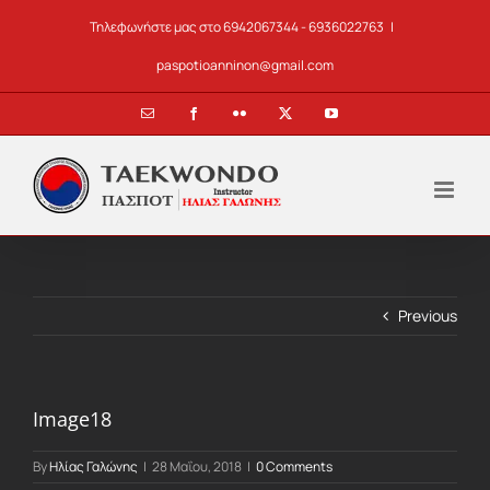
Skip
Τηλεφωνήστε μας στο 6942067344 - 6936022763
|
to
content
paspotioanninon@gmail.com
Email
Facebook
Flickr
X
YouTube
Previous
Image18
By
Ηλίας Γαλώνης
|
28 Μαΐου, 2018
|
0 Comments