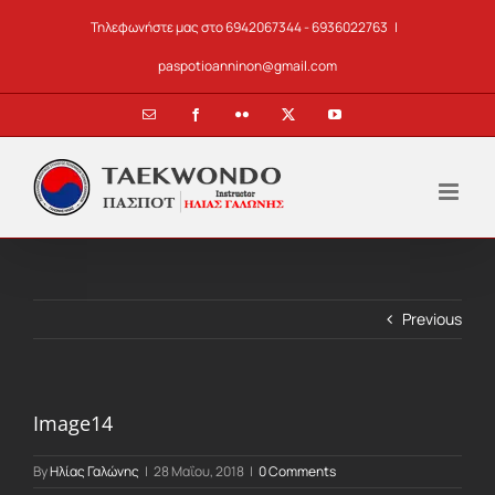
Skip
Τηλεφωνήστε μας στο 6942067344 - 6936022763
|
to
content
paspotioanninon@gmail.com
Email
Facebook
Flickr
X
YouTube
Previous
Image14
By
Ηλίας Γαλώνης
|
28 Μαΐου, 2018
|
0 Comments