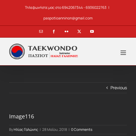
Skip
Τηλεφωνήστε μας στο 6942067344 - 6936022763
|
to
content
paspotioanninon@gmail.com
Email
Facebook
Flickr
X
YouTube
Previous
Image116
By
Ηλίας Γαλώνης
|
28 Μαΐου, 2018
|
0 Comments