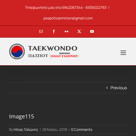
Skip
Τηλεφωνήστε μας στο 6942067344 - 6936022763
|
to
content
paspotioanninon@gmail.com
Email
Facebook
Flickr
X
YouTube
Previous
Image115
By
Ηλίας Γαλώνης
|
28 Μαΐου, 2018
|
0 Comments