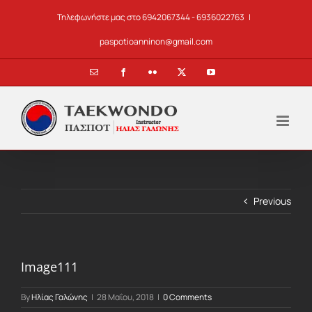
Skip
Τηλεφωνήστε μας στο 6942067344 - 6936022763
|
to
content
paspotioanninon@gmail.com
Email
Facebook
Flickr
X
YouTube
Previous
Image111
By
Ηλίας Γαλώνης
|
28 Μαΐου, 2018
|
0 Comments