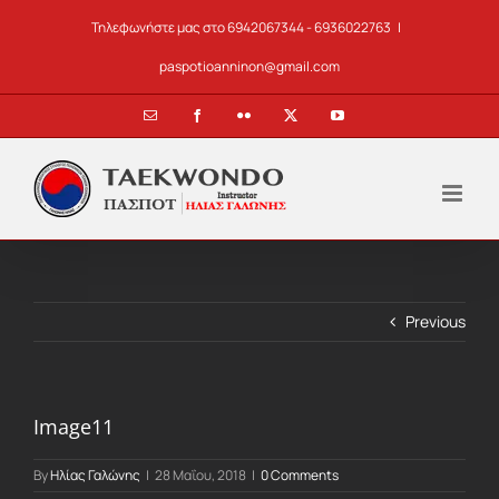
Skip
Τηλεφωνήστε μας στο 6942067344 - 6936022763
|
to
content
paspotioanninon@gmail.com
Email
Facebook
Flickr
X
YouTube
Previous
Image11
By
Ηλίας Γαλώνης
|
28 Μαΐου, 2018
|
0 Comments