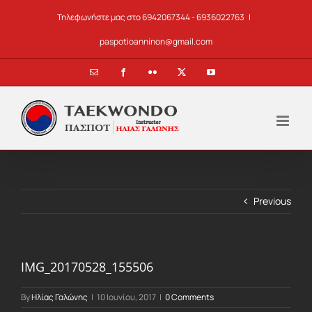
Skip
Τηλεφωνήστε μας στο 6942067344 - 6936022763
|
to
content
paspotioanninon@gmail.com
Email
Facebook
Flickr
X
YouTube
Previous
IMG_20170528_155506
By
Ηλίας Γαλώνης
|
10 Ιουνίου, 2017
|
0 Comments