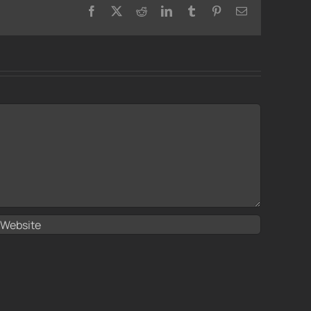
Facebook
X
Reddit
LinkedIn
Tumblr
Pinterest
Email