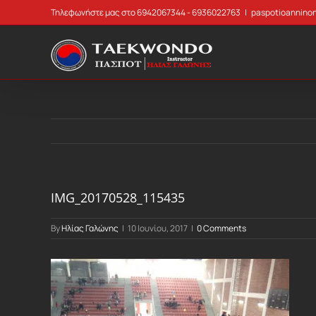
Skip
Τηλεφωνήστε μας στο 6942067344 - 6936022763
|
paspotioannino
to
content
IMG_20170528_115435
By
Ηλίας Γαλώνης
|
10 Ιουνίου, 2017
|
0 Comments