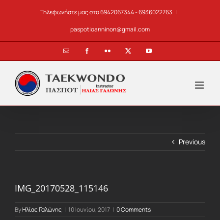
Skip
Τηλεφωνήστε μας στο 6942067344 - 6936022763
|
to
content
paspotioanninon@gmail.com
Email
Facebook
Flickr
X
YouTube
Previous
IMG_20170528_115146
By
Ηλίας Γαλώνης
|
10 Ιουνίου, 2017
|
0 Comments