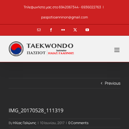
Skip
Τηλεφωνήστε μας στο 6942067344 - 6936022763
|
to
content
paspotioanninon@gmail.com
Email
Facebook
Flickr
X
YouTube
Previous
IMG_20170528_111319
By
Ηλίας Γαλώνης
|
10 Ιουνίου, 2017
|
0 Comments