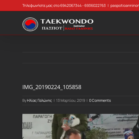
Skip
Τηλεφωνήστε μας στο 6942067344 - 6936022763
|
paspotioannino
to
content
IMG_20190224_105858
By
Ηλίας Γαλώνης
|
13 Μαρτίου, 2019
|
0 Comments