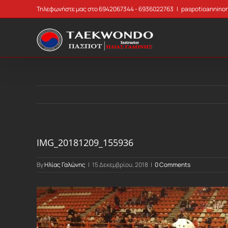
Skip
Τηλεφωνήστε μας στο 6942067344 - 6936022763
|
paspotioannino
to
content
IMG_20181209_155936
By
Ηλίας Γαλώνης
|
15 Δεκεμβρίου, 2018
|
0 Comments