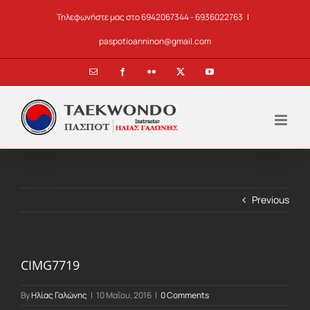
Skip
Τηλεφωνήστε μας στο 6942067344 - 6936022763
|
to
content
paspotioanninon@gmail.com
Email
Facebook
Flickr
X
YouTube
Previous
CIMG7719
By
Ηλίας Γαλώνης
|
10 Μαΐου, 2016
|
0 Comments