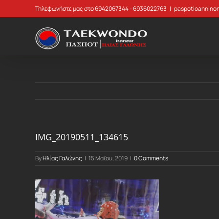
Skip
Τηλεφωνήστε μας στο 6942067344 - 6936022763
|
paspotioannino
to
content
IMG_20190511_134615
By
Ηλίας Γαλώνης
|
15 Μαΐου, 2019
|
0 Comments