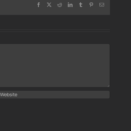
Facebook
X
Reddit
LinkedIn
Tumblr
Pinterest
Email