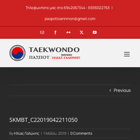
Skip
Τηλεφωνήστε μας στο 6942067344 - 6936022763
|
to
content
paspotioanninon@gmail.com
Email
Facebook
Flickr
X
YouTube
Previous
SKMBT_C22019042211050
By
Ηλίας Γαλώνης
|
1 Μαΐου, 2019
|
0 Comments