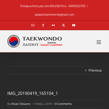
Skip
Τηλεφωνήστε μας στο 6942067344 - 6936022763
|
to
content
paspotioanninon@gmail.com
Email
Facebook
Flickr
X
YouTube
Previous
IMG_20190419_165104_1
By
Ηλίας Γαλώνης
|
1 Μαΐου, 2019
|
0 Comments