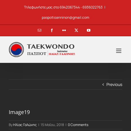
Skip
Τηλεφωνήστε μας στο 6942067344 - 6936022763
|
to
content
paspotioanninon@gmail.com
Email
Facebook
Flickr
X
YouTube
Previous
Image19
By
Ηλίας Γαλώνης
|
15 Μαΐου, 2018
|
0 Comments