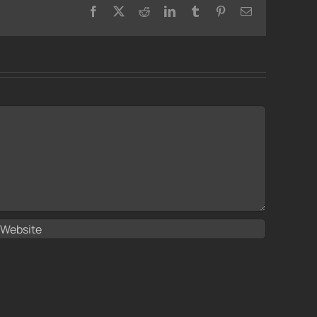
Facebook
X
Reddit
LinkedIn
Tumblr
Pinterest
Email