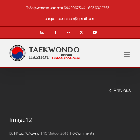
Skip
Τηλεφωνήστε μας στο 6942067344 - 6936022763
|
to
content
paspotioanninon@gmail.com
Email
Facebook
Flickr
X
YouTube
Previous
Image12
By
Ηλίας Γαλώνης
|
15 Μαΐου, 2018
|
0 Comments