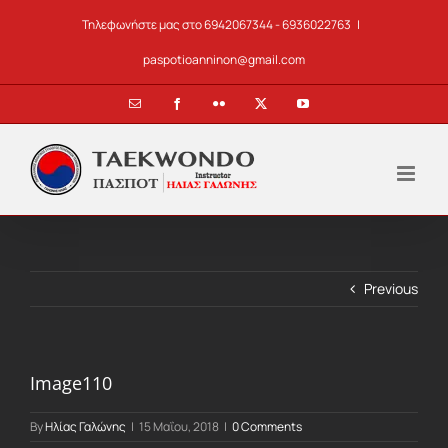
Skip
Τηλεφωνήστε μας στο 6942067344 - 6936022763
|
to
content
paspotioanninon@gmail.com
Email
Facebook
Flickr
X
YouTube
Previous
Image110
By
Ηλίας Γαλώνης
|
15 Μαΐου, 2018
|
0 Comments