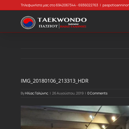
Skip
Τηλεφωνήστε μας στο 6942067344 - 6936022763
|
paspotioannino
to
content
IMG_20180106_213313_HDR
By
Ηλίας Γαλώνης
|
26 Αυγούστου, 2019
|
0 Comments