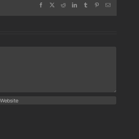
Facebook
X
Reddit
LinkedIn
Tumblr
Pinterest
Email