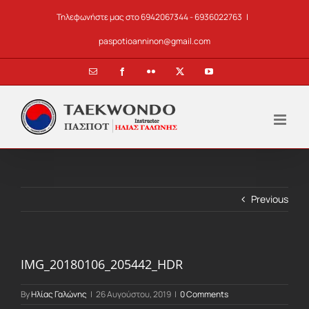
Skip
Τηλεφωνήστε μας στο 6942067344 - 6936022763
|
to
content
paspotioanninon@gmail.com
Email
Facebook
Flickr
X
YouTube
Previous
IMG_20180106_205442_HDR
By
Ηλίας Γαλώνης
|
26 Αυγούστου, 2019
|
0 Comments