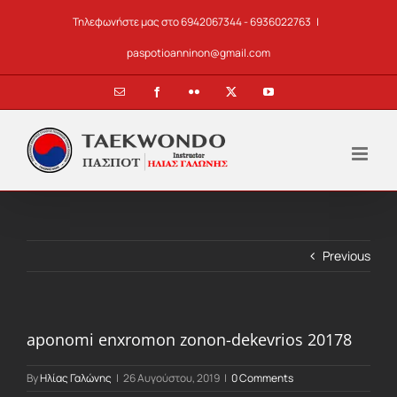
Skip
Τηλεφωνήστε μας στο 6942067344 - 6936022763
|
to
content
paspotioanninon@gmail.com
Email
Facebook
Flickr
X
YouTube
Previous
aponomi enxromon zonon-dekevrios 20178
By
Ηλίας Γαλώνης
|
26 Αυγούστου, 2019
|
0 Comments