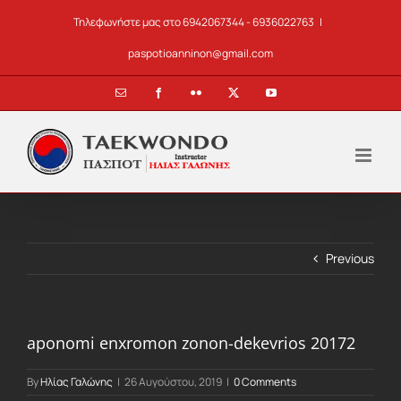
Skip
Τηλεφωνήστε μας στο 6942067344 - 6936022763
|
to
content
paspotioanninon@gmail.com
Email
Facebook
Flickr
X
YouTube
Previous
aponomi enxromon zonon-dekevrios 20172
By
Ηλίας Γαλώνης
|
26 Αυγούστου, 2019
|
0 Comments