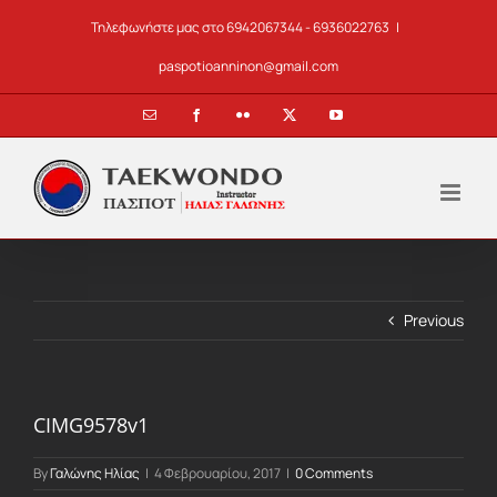
Skip
Τηλεφωνήστε μας στο 6942067344 - 6936022763
|
to
content
paspotioanninon@gmail.com
Email
Facebook
Flickr
X
YouTube
Previous
CIMG9578v1
By
Γαλώνης Ηλίας
|
4 Φεβρουαρίου, 2017
|
0 Comments