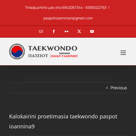
Skip
Τηλεφωνήστε μας στο 6942067344 - 6936022763
|
to
content
paspotioanninon@gmail.com
Email
Facebook
Flickr
X
YouTube
Previous
Kalokairini proetimasia taekwondo paspot
ioannina9